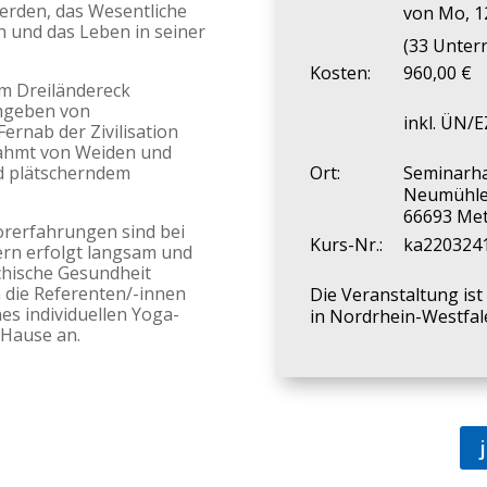
erden, das Wesentliche
von Mo, 12
 und das Leben in seiner
(33 Unter
Kosten:
960,00 €
im Dreiländereck
mgeben von
inkl. ÜN/E
rnab der Zivilisation
rahmt von Weiden und
d plätscherndem
Ort:
Seminarh
Neumühle
66693 Met
rerfahrungen sind bei
Kurs-Nr.:
ka220324
rn erfolgt langsam und
ychische Gesundheit
 die Referenten/-innen
Die Veranstaltung is
es individuellen Yoga-
in Nordrhein-Westfal
Hause an.