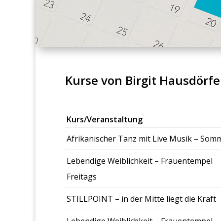
Kurse von Birgit Hausdörfe
Kurs/Veranstaltung
Afrikanis­ch­er Tanz mit Live Musik – Som­m
Lebendi­ge Weib­lichkeit – Frauentem­pel
Fre­itags
STILL­POINT – in der Mitte liegt die Kraft