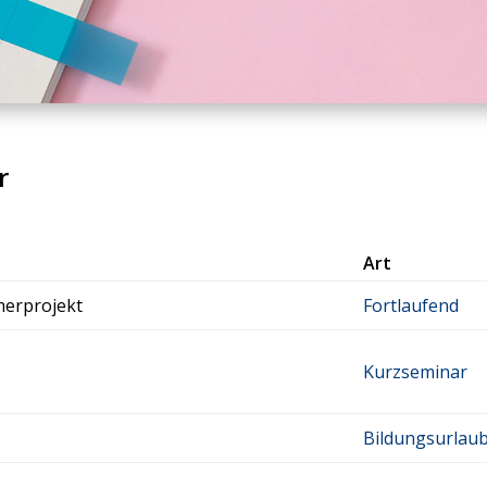
r
Art
er­pro­jekt
Fortlaufend
Kurzseminar
Bildungsurlau