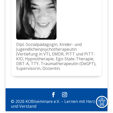
Dipl.-Sozialpädagogin, Kinder- und
Jugendlichenpsychotherapeutin
(Vertiefung in VT), EMDR, PITT und PITT-
KID, Hypnotherapie, Ego-State-Therapie,
DBT-A, TTY, Traumatherapeutin (DeGPT),
Supervisorin, Dozentin.
© 2026 KOBIseminare e.V. – Lernen mit Herz
und Verstand